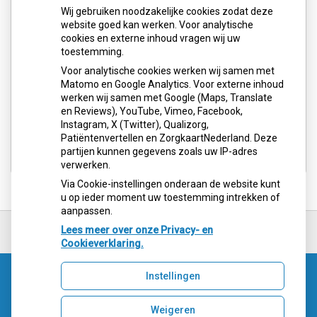
Wij gebruiken noodzakelijke cookies zodat deze
website goed kan werken. Voor analytische
cookies en externe inhoud vragen wij uw
toestemming.
Voor analytische cookies werken wij samen met
Matomo en Google Analytics. Voor externe inhoud
werken wij samen met Google (Maps, Translate
en Reviews), YouTube, Vimeo, Facebook,
Instagram, X (Twitter), Qualizorg,
Patiëntenvertellen en ZorgkaartNederland. Deze
partijen kunnen gegevens zoals uw IP-adres
verwerken.
Via Cookie-instellingen onderaan de website kunt
u op ieder moment uw toestemming intrekken of
aanpassen.
Ga
terug
Lees meer over onze Privacy- en
naar
Cookieverklaring.
de
bovenkant
Instellingen
van
Uw Zorg Online
|
Beheer
de
website
Weigeren