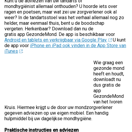
Kunt u de adviezen van uw tandarts of
mondhygiënist allemaal onthouden? U hoorde iets over
ragen en poetsen, maar wat zei uw zorgverlener ook al
weer? In de tandartsstoel was het verhaal allemaal nog zo
helder, maar eenmaal thuis, bent u de boodschap
vergeten. Herkenbaar? Download dan nu de
gratis app GezondeMond. De app is beschikbaar voor
Android en tablets en verkrijgbaar via Google Play.
U kunt
de app voor
iPhone en iPad ook vinden in de App Store van
iTunes
.
Wie graag een
gezonde mond
heeft en houdt,
downloadt nu
dus gratis de
app
GezondeMond
van het Ivoren
Kruis. Hiermee krijgt u de door uw mondzorgverlener
gegeven adviezen op uw eigen mobiel. Een handig
hulpmiddel bij uw dagelijkse mondhygiëne.
Praktische instructies en adviezen