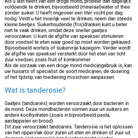
Als u last heeft van een droge mond, probeer dan dagelijks
voldoende te drinken, bijvoorbeeld (mineraal)water of thee
zonder suiker. U heeft ongeveer een liter vocht per dag
nodig. Vindt u het moeilijk veel te drinken, neem dan steeds
kleine beetjes. Suikerhoudende (fris)dranken kunt u beter
niet te vaak drinken, omdat deze sneller gaatjes
veroorzaken. U kunt de afgifte van speeksel stimuleren
door voedsel te eten waar goed op moet worden gekauwd.
Bijvoorbeeld wortels of suikervrije kauwgom. Verder wordt
de afgifte van speeksel versterkt door het eten van licht
zuur voedsel, zoals fruit of komkommer.
Als de oorzaak van een droge mond medicijngebruik is, kan
uw huisarts of specialist de soort medicijnen, de dosering
of het tijdstip van toediening misschien aanpassen.
Wat is tanderosie?
Gaatjes (tandcariës) worden veroorzaakt door bacteriën in
de mond. Deze mondbacteriën vormen zuur uit suikers en
andere koolhydraten (zoals in bijvoorbeeld pasta,
aardappelen en brood).
Dit zuur veroorzaakt tandcariës. Tanderosie is het oplossen
van het oppervlak door zuren uit eten en drinken of zuur uit