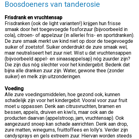
Boosdoeners van tanderosie
Frisdrank en vruchtensap
Frisdranken (ook de light varianten!) krijgen hun frisse
smaak door het toegevoegde fosforzuur (bijvoorbeeld in
cola), citroen- of appelzuur (in allerlei fris- en sportdranken).
De zure smaak merkt uw kind niet op door de toegevoegde
suiker of zoetstof. Suiker onderdrukt de zure smaak wel,
maar neutraliseert het zuur niet. Wist u dat vruchtensappen
(bijvoorbeeld appel- en sinaasappelsap) nóg zuurder zijn?
Die zijn dus nóg slechter voor het kindergebit. Bedenk dat
bijna alle dranken zuur zijn. Water, gewone thee (zonder
suiker) en melk zijn uitzonderingen.
Voeding
Alle zure voedingsmiddelen, hoe gezond ook, kunnen
schadelijk zijn voor het kindergebit. Vooral voor zuur fruit
moet u oppassen. Denk aan citrusvruchten, bramen en
bessen, appels, druiven en kiwi’s, maar ook aan de
producten daarvan (appelstroop, jam, vruchtensap). Ook
aangezuurd snoep kan schade aanrichten. Denk aan drop,
zure matten, winegums, fruittoffees en lolly’s. Verder zijn
candysprays en gels extreem zuur. Hiervan worden steeds