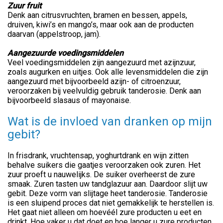
Zuur fruit
Denk aan citrusvruchten, bramen en bessen, appels,
druiven, kiwi’s en mango’s, maar ook aan de producten
daarvan (appelstroop, jam).
Aangezuurde voedingsmiddelen
Veel voedingsmiddelen zijn aangezuurd met azijnzuur,
zoals augurken en uitjes. Ook alle levensmiddelen die zijn
aangezuurd met bijvoorbeeld azijn- of citroenzuur,
veroorzaken bij veelvuldig gebruik tanderosie. Denk aan
bijvoorbeeld slasaus of mayonaise.
Wat is de invloed van dranken op mijn
gebit?
In frisdrank, vruchtensap, yoghurtdrank en wijn zitten
behalve suikers die gaatjes veroorzaken ook zuren. Het
zuur proeft u nauwelijks. De suiker overheerst de zure
smaak. Zuren tasten uw tandglazuur aan. Daardoor slijt uw
gebit. Deze vorm van slijtage heet tanderosie. Tanderosie
is een sluipend proces dat niet gemakkelijk te herstellen is.
Het gaat niet alleen om hoevéél zure producten u eet en
drinkt. Hoe vaker u dat doet en hoe langer u zure producten