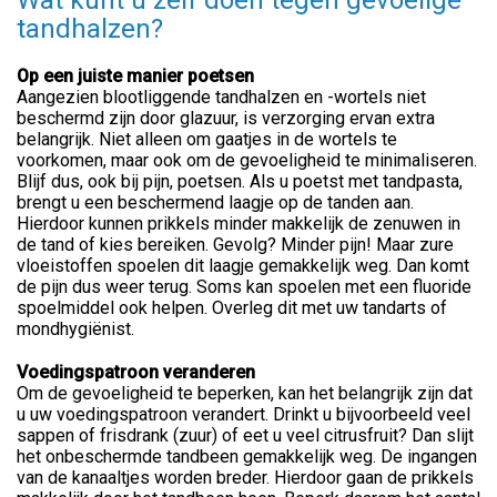
Wat kunt u zelf doen tegen gevoelige
tandhalzen?
Op een juiste manier poetsen
Aangezien blootliggende tandhalzen en -wortels niet
beschermd zijn door glazuur, is verzorging ervan extra
belangrijk. Niet alleen om gaatjes in de wortels te
voorkomen, maar ook om de gevoeligheid te minimaliseren.
Blijf dus, ook bij pijn, poetsen. Als u poetst met tandpasta,
brengt u een beschermend laagje op de tanden aan.
Hierdoor kunnen prikkels minder makkelijk de zenuwen in
de tand of kies bereiken. Gevolg? Minder pijn! Maar zure
vloeistoffen spoelen dit laagje gemakkelijk weg. Dan komt
de pijn dus weer terug. Soms kan spoelen met een fluoride
spoelmiddel ook helpen. Overleg dit met uw tandarts of
mondhygiënist.
Voedingspatroon veranderen
Om de gevoeligheid te beperken, kan het belangrijk zijn dat
u uw voedingspatroon verandert. Drinkt u bijvoorbeeld veel
sappen of frisdrank (zuur) of eet u veel citrusfruit? Dan slijt
het onbeschermde tandbeen gemakkelijk weg. De ingangen
van de kanaaltjes worden breder. Hierdoor gaan de prikkels