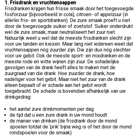
1. Frisdrank en vruchtensappen
Frisdranken krijgen hun frisse smaak door het toegevoegde
fosforzuur (bijvoorbeeld in cola), citroen- of appelzuur (in
allerlei fris- en sportdranken). De zure smaak proeft u niet
door de toegevoegde suiker of zoetstof. Suiker onderdrukt
wel de zure smaak, maar neutraliseert het zuur niet.
Natuurlijk weet u wel dat de meeste frisdranken slecht zijn
voor uw tanden en kiezen. Maar lang niet iedereen weet dat
vruchtensappen nóg zuurder zijn. Die zijn dus nóg slechter
voor uw gebit. Ook de meeste sport- en mixdranken en de
meeste rode en witte wijnen zijn zuur. De schadelijke
gevolgen van de drank heeft alles te maken met de
zuurgraad van die drank. Hoe zuurder de drank, hoe
nadeliger voor het gebit. Maar niet het zuur van de drank
alleen bepaalt of er schade aan het gebit wordt
toegebracht. De schade is bovendien afhankelijk van uw
drinkgedrag:
het aantal zure drinkmomenten per dag
de tijd dat u een zure drank in uw mond houdt
de manier van drinken (de frisdrank door de mond
spoelen totdat de ‘prik’ bijna weg is of het door de mond
rondspoelen voor de smaak)