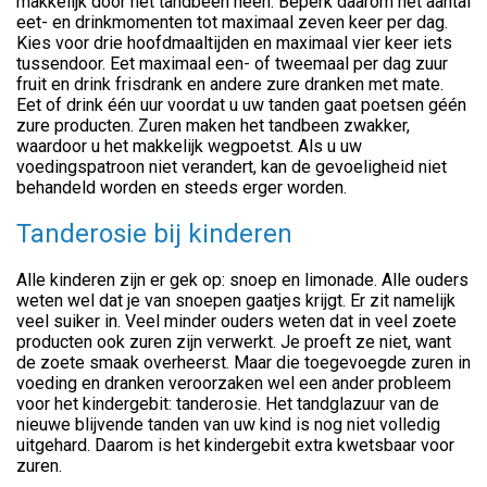
makkelijk door het tandbeen heen. Beperk daarom het aantal
eet- en drinkmomenten tot maximaal zeven keer per dag.
Kies voor drie hoofdmaaltijden en maximaal vier keer iets
tussendoor. Eet maximaal een- of tweemaal per dag zuur
fruit en drink frisdrank en andere zure dranken met mate.
Eet of drink één uur voordat u uw tanden gaat poetsen géén
zure producten. Zuren maken het tandbeen zwakker,
waardoor u het makkelijk wegpoetst. Als u uw
voedingspatroon niet verandert, kan de gevoeligheid niet
behandeld worden en steeds erger worden.
Tanderosie bij kinderen
Alle kinderen zijn er gek op: snoep en limonade. Alle ouders
weten wel dat je van snoepen gaatjes krijgt. Er zit namelijk
veel suiker in. Veel minder ouders weten dat in veel zoete
producten ook zuren zijn verwerkt. Je proeft ze niet, want
de zoete smaak overheerst. Maar die toegevoegde zuren in
voeding en dranken veroorzaken wel een ander probleem
voor het kindergebit: tanderosie. Het tandglazuur van de
nieuwe blijvende tanden van uw kind is nog niet volledig
uitgehard. Daarom is het kindergebit extra kwetsbaar voor
zuren.