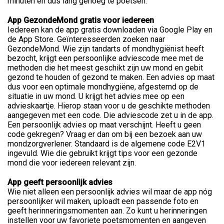
minuten en dus lang genoeg te poetsen.
App GezondeMond gratis voor iedereen
Iedereen kan de app gratis downloaden via Google Play en
de App Store. Geïnteresseerden zoeken naar
GezondeMond. Wie zijn tandarts of mondhygiënist heeft
bezocht, krijgt een persoonlijke adviescode mee met de
methoden die het meest geschikt zijn uw mond en gebit
gezond te houden of gezond te maken. Een advies op maat
dus voor een optimale mondhygiëne, afgestemd op de
situatie in uw mond. U krijgt het advies mee op een
advieskaartje. Hierop staan voor u de geschikte methoden
aangegeven met een code. Die adviescode zet u in de app.
Een persoonlijk advies op maat verschijnt. Heeft u geen
code gekregen? Vraag er dan om bij een bezoek aan uw
mondzorgverlener. Standaard is de algemene code E2V1
ingevuld. Wie die gebruikt krijgt tips voor een gezonde
mond die voor iedereen relevant zijn.
App geeft persoonlijk advies
Wie niet alleen een persoonlijk advies wil maar de app nóg
persoonlijker wil maken, uploadt een passende foto en
geeft herinneringsmomenten aan. Zo kunt u herinneringen
instellen voor uw favoriete poetsmomenten en aangeven