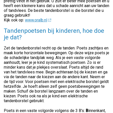
prettig vindt in het gebruik. U zult er beter mee poetsen en u
heeft een kleinere kans dat u schade aanricht aan uw tanden
of tandvlees. De beste tandenborstel is die borstel die u
graag gebruikt!
Kijk ook op:
www.oralb.nl
Tandenpoetsen bij kinderen, hoe doe
je dat?
Zet de tandenborstel recht op de tanden. Poets zachtjes en
maak korte horizontale bewegingen. Op deze wijze poets je
de schadelijke tandplak weg. Als je een vaste volgorde
aanhoudt, leer je je kind systematisch poetsen. Zo is er
minder kans dat je plekjes overslaat. Poets altijd de rand
van het tandvlees mee. Begin achteraan bij de kiezen en ga
via de tanden naar de kiezen aan de andere kant. Neem er
de tijd voor. Voor poetsen met een elektrische borstel geldt
hetzelfde. Je hoeft alleen zelf geen poetsbewegingen te
maken. Schuif de borstel langzaam over de tanden en
kiezen. Poets ook na als je kind een elektrische
tandenborstel gebruikt.
Poets in een vaste volgorde volgens de 3 B’s:
B
innenkant,