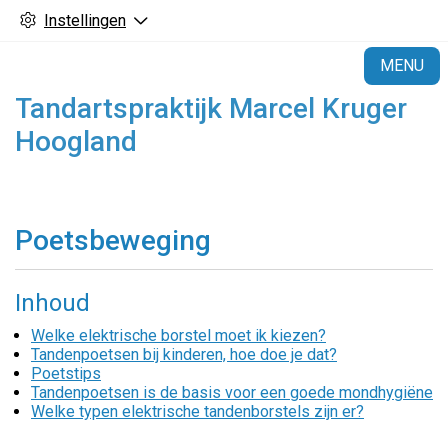
Instellingen
H
MENU
Tandartspraktijk Marcel Kruger
Hoogland
Poetsbeweging
Inhoud
Welke elektrische borstel moet ik kiezen?
Tandenpoetsen bij kinderen, hoe doe je dat?
Poetstips
Tandenpoetsen is de basis voor een goede mondhygiëne
Welke typen elektrische tandenborstels zijn er?