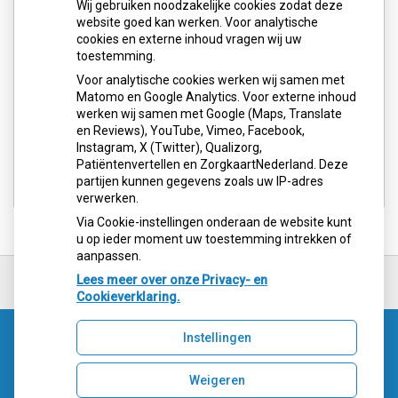
Wij gebruiken noodzakelijke cookies zodat deze
website goed kan werken. Voor analytische
cookies en externe inhoud vragen wij uw
toestemming.
Voor analytische cookies werken wij samen met
Matomo en Google Analytics. Voor externe inhoud
werken wij samen met Google (Maps, Translate
en Reviews), YouTube, Vimeo, Facebook,
Instagram, X (Twitter), Qualizorg,
Patiëntenvertellen en ZorgkaartNederland. Deze
partijen kunnen gegevens zoals uw IP-adres
verwerken.
Via Cookie-instellingen onderaan de website kunt
u op ieder moment uw toestemming intrekken of
aanpassen.
Ga
terug
Lees meer over onze Privacy- en
naar
Cookieverklaring.
de
bovenkant
Instellingen
van
Uw Zorg Online
|
Beheer
de
website
Weigeren