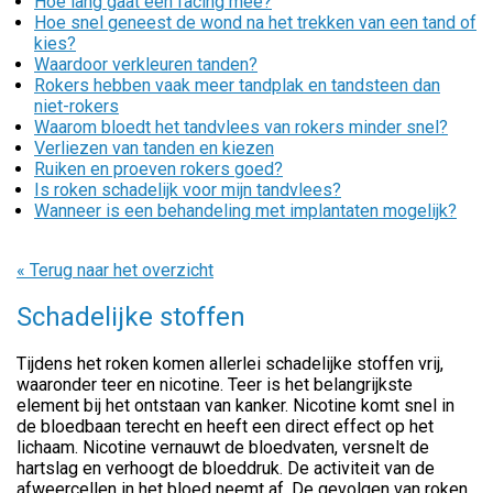
Hoe lang gaat een facing mee?
Hoe snel geneest de wond na het trekken van een tand of
kies?
Waardoor verkleuren tanden?
Rokers hebben vaak meer tandplak en tandsteen dan
niet-rokers
Waarom bloedt het tandvlees van rokers minder snel?
Verliezen van tanden en kiezen
Ruiken en proeven rokers goed?
Is roken schadelijk voor mijn tandvlees?
Wanneer is een behandeling met implantaten mogelijk?
« Terug naar het overzicht
Schadelijke stoffen
Tijdens het roken komen allerlei schadelijke stoffen vrij,
waaronder teer en nicotine. Teer is het belangrijkste
element bij het ontstaan van kanker. Nicotine komt snel in
de bloedbaan terecht en heeft een direct effect op het
lichaam. Nicotine vernauwt de bloedvaten, versnelt de
hartslag en verhoogt de bloeddruk. De activiteit van de
afweercellen in het bloed neemt af. De gevolgen van roken