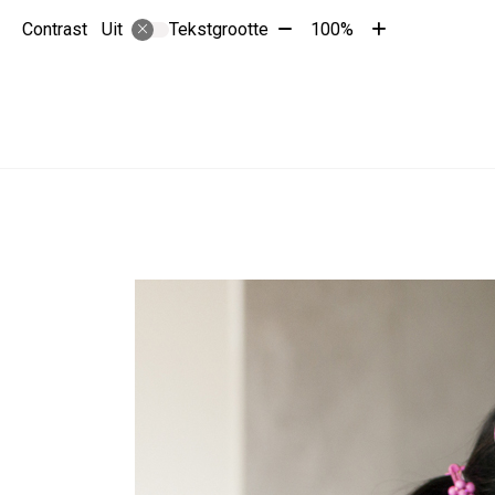
Tekst
Tekst
Contrast
Tekstgrootte
100%
Uit
verkleinen
vergroten
met
met
10%
10%
Hoofdmenu