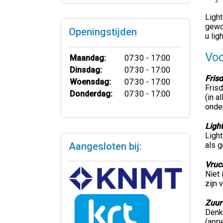
Light
gewon
Openingstijden
u lig
Voo
Maandag:
07:30 - 17:00
Dinsdag:
07:30 - 17:00
Fris
Woensdag:
07:30 - 17:00
Frisd
Donderdag:
07:30 - 17:00
(in a
onder
Ligh
Light
Aangesloten bij:
als g
Vruc
Niet
zijn 
Zuur 
Denk 
(appe