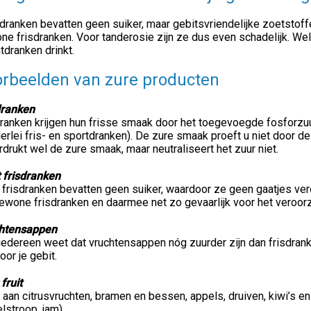
dranken bevatten geen suiker, maar gebitsvriendelijke zoetstof
e frisdranken. Voor tanderosie zijn ze dus even schadelijk. Wel
htdranken drinkt.
rbeelden van zure producten
dranken
ranken krijgen hun frisse smaak door het toegevoegde fosforzuur 
llerlei fris- en sportdranken). De zure smaak proeft u niet door 
drukt wel de zure smaak, maar neutraliseert het zuur niet.
t frisdranken
 frisdranken bevatten geen suiker, waardoor ze geen gaatjes ver
ewone frisdranken en daarmee net zo gevaarlijk voor het veroor
htensappen
 iedereen weet dat vruchtensappen nóg zuurder zijn dan frisdran
voor je gebit.
fruit
aan citrusvruchten, bramen en bessen, appels, druiven, kiwi’s e
lstroop, jam).