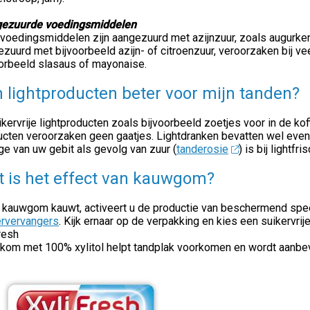
ezuurde voedingsmiddelen
voedingsmiddelen zijn aangezuurd met azijnzuur, zoals augurken 
zuurd met bijvoorbeeld azijn- of citroenzuur, veroorzaken bij ve
oorbeeld slasaus of mayonaise.
n lightproducten beter voor mijn tanden?
ikervrije lightproducten zoals bijvoorbeeld zoetjes voor in de ko
ucten veroorzaken geen gaatjes. Lightdranken bevatten wel even
age van uw gebit als gevolg van zuur (
tanderosie
) is bij lightf
 is het effect van kauwgom?
u kauwgom kauwt, activeert u de productie van beschermend spe
ervervangers
. Kijk ernaar op de verpakking en kies een suikervrije 
resh
kom met 100% xylitol helpt tandplak voorkomen en wordt aanbevo