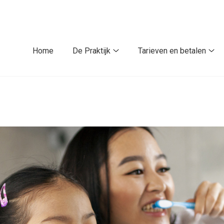
Home
De Praktijk
Tarieven en betalen
De
Tar
Praktijk
en
submenu
bet
su