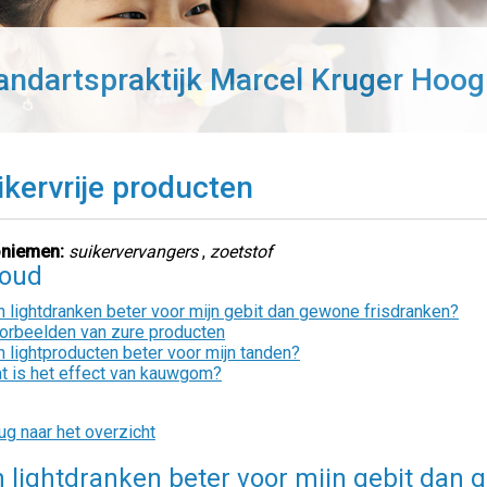
andartspraktijk Marcel Kruger Hoog
ikervrije producten
niemen:
suikervervangers
,
zoetstof
houd
jn lightdranken beter voor mijn gebit dan gewone frisdranken?
orbeelden van zure producten
jn lightproducten beter voor mijn tanden?
t is het effect van kauwgom?
ug naar het overzicht
n lightdranken beter voor mijn gebit dan