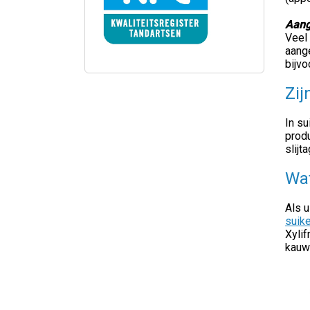
Aang
Veel 
aange
bijv
Zij
In su
prod
slijt
Wat
Als 
suik
Xylif
kauw