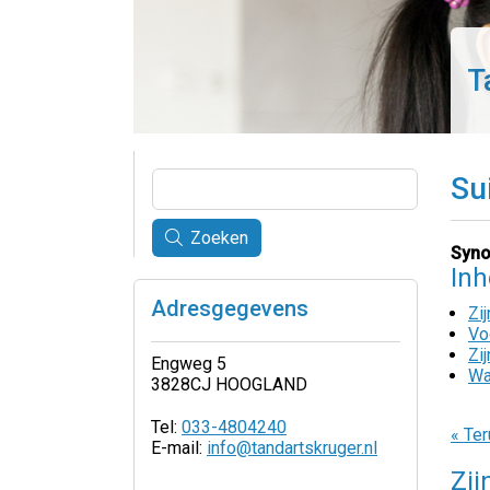
T
Su
Zoeken
Syno
In
Adresgegevens
Zi
Vo
Zi
Engweg 5
Wa
3828CJ HOOGLAND
Tel:
033-4804240
« Ter
E-mail:
info@tandartskruger.nl
Zij