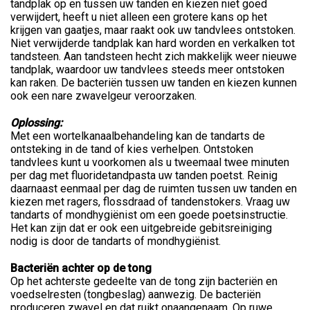
tandplak op en tussen uw tanden en kiezen niet goed
verwijdert, heeft u niet alleen een grotere kans op het
krijgen van gaatjes, maar raakt ook uw tandvlees ontstoken.
Niet verwijderde tandplak kan hard worden en verkalken tot
tandsteen. Aan tandsteen hecht zich makkelijk weer nieuwe
tandplak, waardoor uw tandvlees steeds meer ontstoken
kan raken. De bacteriën tussen uw tanden en kiezen kunnen
ook een nare zwavelgeur veroorzaken.
Oplossing:
Met een wortelkanaalbehandeling kan de tandarts de
ontsteking in de tand of kies verhelpen. Ontstoken
tandvlees kunt u voorkomen als u tweemaal twee minuten
per dag met fluoridetandpasta uw tanden poetst. Reinig
daarnaast eenmaal per dag de ruimten tussen uw tanden en
kiezen met ragers, flossdraad of tandenstokers. Vraag uw
tandarts of mondhygiënist om een goede poetsinstructie.
Het kan zijn dat er ook een uitgebreide gebitsreiniging
nodig is door de tandarts of mondhygiënist.
Bacteriën achter op de tong
Op het achterste gedeelte van de tong zijn bacteriën en
voedselresten (tongbeslag) aanwezig. De bacteriën
produceren zwavel en dat ruikt onaangenaam. Op ruwe