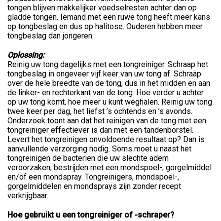
tongen blijven makkelijker voedselresten achter dan op
gladde tongen. Iemand met een ruwe tong heeft meer kans
op tongbeslag en dus op halitose. Ouderen hebben meer
tongbeslag dan jongeren.
Oplossing:
Reinig uw tong dagelijks met een tongreiniger. Schraap het
tongbeslag in ongeveer vijf keer van uw tong af. Schraap
over de hele breedte van de tong, dus in het midden en aan
de linker- en rechterkant van de tong. Hoe verder u achter
op uw tong komt, hoe meer u kunt weghalen. Reinig uw tong
twee keer per dag, het liefst ’s ochtends en ’s avonds.
Onderzoek toont aan dat het reinigen van de tong met een
tongreiniger effectiever is dan met een tandenborstel.
Levert het tongreinigen onvoldoende resultaat op? Dan is
aanvullende verzorging nodig. Soms moet u naast het
tongreinigen de bacteriën die uw slechte adem
veroorzaken, bestrijden met een mondspoel-, gorgelmiddel
en/of een mondspray. Tongreinigers, mondspoel-,
gorgelmiddelen en mondsprays zijn zonder recept
verkrijgbaar.
Hoe gebruikt u een tongreiniger of -schraper?